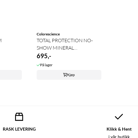
Colorescience
M
TOTAL PROTECTION NO-
N
SHOW MINERAL
SUNSCREEN SPF 50
695,-
På lager
Kjøp
RASK LEVERING
Klikk & Hent
i vår butikk