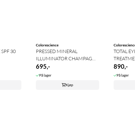
Colorescience
Colorescienc
 SPF 30
PRESSED MINERAL
TOTAL E
ILLUMINATOR CHAMPAGNE
TREATME
KISS
695,-
890,-
På lager
På lager
Kjøp