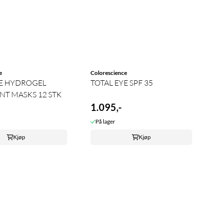
e
Colorescience
YE HYDROGEL
TOTAL EYE SPF 35
NT MASKS 12 STK
1.095,-
På lager
Kjøp
Kjøp