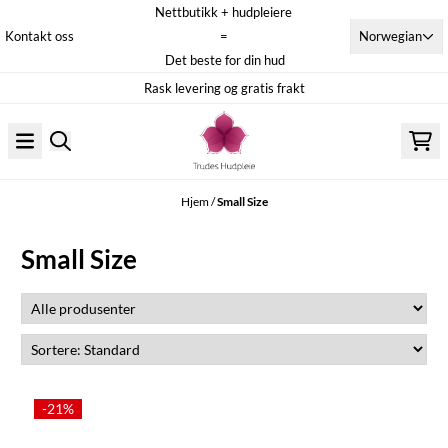
Nettbutikk + hudpleiere
Hopp til innhold
Norwegian
Kontakt oss
=
Det beste for din hud
Rask levering og gratis frakt
Hjem
/
Small Size
Small Size
-21%