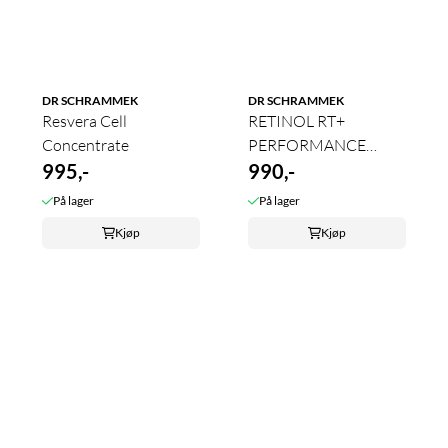
DR SCHRAMMEK
DR SCHRAMMEK
Resvera Cell
RETINOL RT+
Concentrate
PERFORMANCE
995,-
SERUM 30 ML
990,-
På lager
På lager
Kjøp
Kjøp