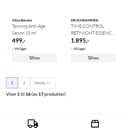
Vita Liberata
DR SCHRAMMEK
Tanning Anti-Age
TIME CONTROL
Serum 15 ml
RETINIGHT ESSENCE
499,-
30 ML
1.895,-
På lager
På lager
Kjøp
Kjøp
1
2
Neste >>
Viser
1
til
16
(av
17
produkter)