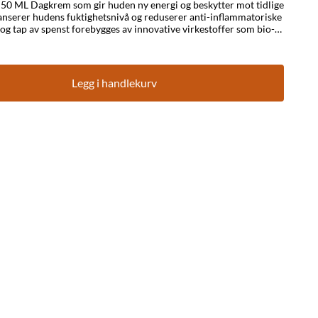
tter mot tidlige
lanserer hudens fuktighetsnivå og reduserer anti-inflammatoriske
 og tap av spenst forebygges av innovative virkestoffer som bio-
allipider fra oliven stimulerer mitokondrie til økt
litet, spenst og glød. BRUK: Påføres hver morgen
Legg i handlekurv